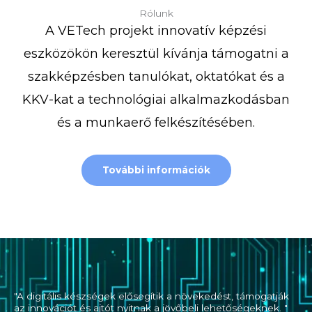
Rólunk
A VETech projekt innovatív képzési
eszközökön keresztül kívánja támogatni a
szakképzésben tanulókat, oktatókat és a
KKV-kat a technológiai alkalmazkodásban
és a munkaerő felkészítésében.
További információk
"A digitális készségek elősegítik a növekedést, támogatják
az innovációt és ajtót nyitnak a jövőbeli lehetőségeknek. "