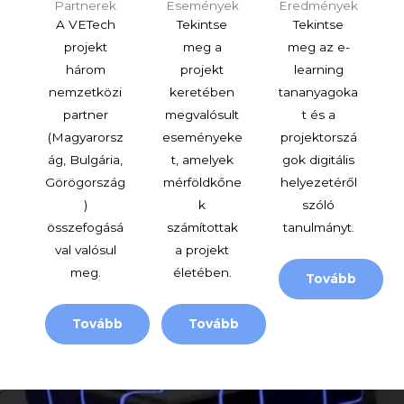
Partnerek
Események
Eredmények
A VETech
Tekintse
Tekintse
projekt
meg a
meg az e-
három
projekt
learning
nemzetközi
keretében
tananyagoka
partner
megvalósult
t és a
(Magyarorsz
eseményeke
projektorszá
ág, Bulgária,
t, amelyek
gok digitális
Görögország
mérföldkőne
helyezetéről
)
k
szóló
összefogásá
számítottak
tanulmányt.
val valósul
a projekt
meg.
életében.
Tovább
Tovább
Tovább