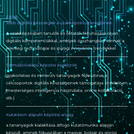
Célok
Jobb digitális készségek a szakképzés szereplőinek:
A szakképzésben tanulók és oktatók felruházása olyan
digitális kompetenciákkal, amelyek összhangban vannak a
jelenlegi technológiai és iparági innovációs trendekkel.
Szimulációalapú képzési eszközök:
gyakorlatias és immerzív tananyagok fejlesztése a
célcsoportok digitális készségeinek támogatása érdekében
(mesterséges intelligencia használata, online kollaboráció
stb.)
Kutatáson alapuló képzési anyag:
a tananyagok kialakítása átfogó kutatómunka alapján
készült, aminek fókuszában a magyar, bolgár és görög