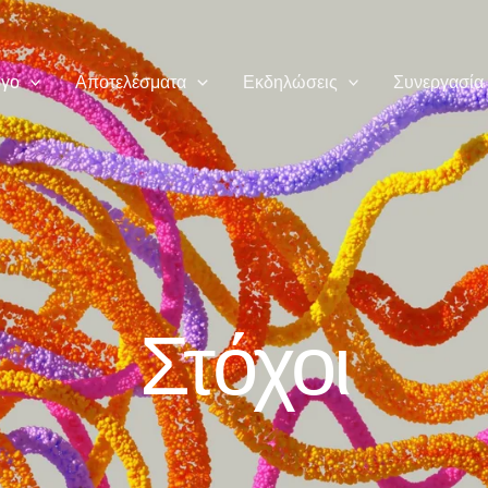
ργο
Αποτελέσματα
Εκδηλώσεις
Συνεργασία
Στόχοι