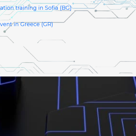
ation training in Sofia (BG)
event in Greece (GR)