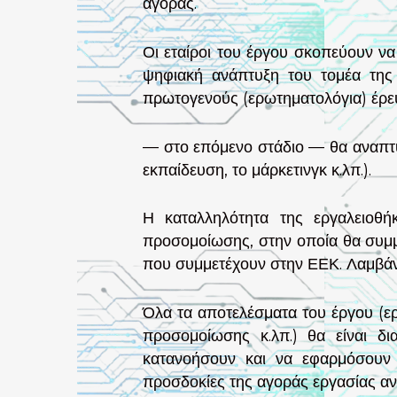
αγοράς.
Οι εταίροι του έργου σκοπεύουν να
ψηφιακή ανάπτυξη του τομέα της 
πρωτογενούς (ερωτηματολόγια) έρευ
— στο επόμενο στάδιο — θα αναπτυχ
εκπαίδευση, το μάρκετινγκ κ.λπ.).
Η καταλληλότητα της εργαλειοθή
προσομοίωσης, στην οποία θα συμμ
που συμμετέχουν στην ΕΕΚ. Λαμβάνον
Όλα τα αποτελέσματα του έργου (ερ
προσομοίωσης κ.λπ.) θα είναι δι
κατανοήσουν και να εφαρμόσουν 
προσδοκίες της αγοράς εργασίας αν