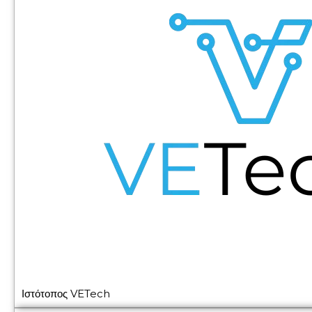
Ιστότοπος VETech