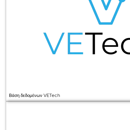
Βάση δεδομένων VETech